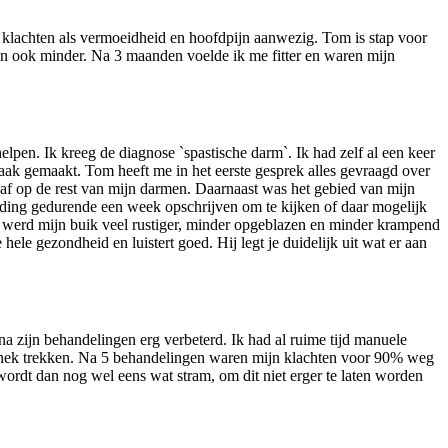
e klachten als vermoeidheid en hoofdpijn aanwezig. Tom is stap voor
n ook minder. Na 3 maanden voelde ik me fitter en waren mijn
elpen. Ik kreeg de diagnose `spastische darm`. Ik had zelf al een keer
aak gemaakt. Tom heeft me in het eerste gesprek alles gevraagd over
gaf op de rest van mijn darmen. Daarnaast was het gebied van mijn
eding gedurende een week opschrijven om te kijken of daar mogelijk
n werd mijn buik veel rustiger, minder opgeblazen en minder krampend
hele gezondheid en luistert goed. Hij legt je duidelijk uit wat er aan
n na zijn behandelingen erg verbeterd. Ik had al ruime tijd manuele
n nek trekken. Na 5 behandelingen waren mijn klachten voor 90% weg
wordt dan nog wel eens wat stram, om dit niet erger te laten worden