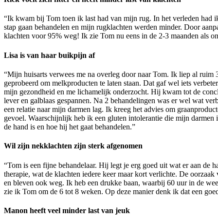
“Ik kwam bij Tom toen ik last had van mijn rug. In het verleden had 
stap gaan behandelen en mijn rugklachten werden minder. Door aanp
klachten voor 95% weg! Ik zie Tom nu eens in de 2-3 maanden als onde
Lisa is van haar buikpijn af
“Mijn huisarts verwees me na overleg door naar Tom. Ik liep al ruim 3
geprobeerd om melkproducten te laten staan. Dat gaf wel iets verbete
mijn gezondheid en me lichamelijk onderzocht. Hij kwam tot de conclu
lever en galblaas gespannen. Na 2 behandelingen was er wel wat verb
een relatie naar mijn darmen lag. Ik kreeg het advies om graanprodu
gevoel. Waarschijnlijk heb ik een gluten intolerantie die mijn darmen i
de hand is en hoe hij het gaat behandelen.”
Wil zijn nekklachten zijn sterk afgenomen
“Tom is een fijne behandelaar. Hij legt je erg goed uit wat er aan de h
therapie, wat de klachten iedere keer maar kort verlichte. De oorz
en bleven ook weg. Ik heb een drukke baan, waarbij 60 uur in de week
zie ik Tom om de 6 tot 8 weken. Op deze manier denk ik dat een goe
Manon heeft veel minder last van jeuk