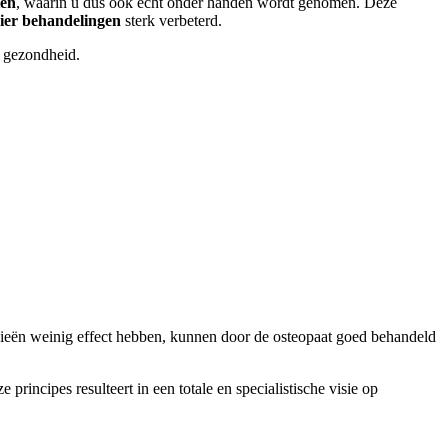
ten
, waarin u dus ook écht onder handen wordt genomen. Deze
ier behandelingen
sterk verbeterd.
n gezondheid.
ieën weinig effect hebben, kunnen door de osteopaat goed behandeld
incipes resulteert in een totale en specialistische visie op