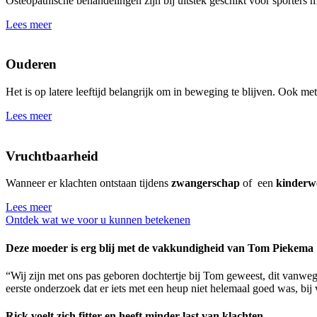
Osteopathische behandelingen zijn bij uitstek geschikt voor sporters 
Lees meer
Ouderen
Het is op latere leeftijd belangrijk om in beweging te blijven. Ook met
Lees meer
Vruchtbaarheid
Wanneer er klachten ontstaan tijdens
zwangerschap
of een
kinderw
Lees meer
Ontdek wat we voor u kunnen betekenen
Deze moeder is erg blij met de vakkundigheid van Tom Piekema
“Wij zijn met ons pas geboren dochtertje bij Tom geweest, dit vanwe
eerste onderzoek dat er iets met een heup niet helemaal goed was, bij
Rick voelt zich fitter en heeft minder last van klachten