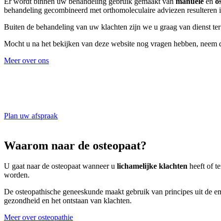
Er wordt binnen uw behandeling gebruik gemaakt van
manuele
en
o
behandeling gecombineerd met orthomoleculaire adviezen resulteren i
Buiten de behandeling van uw klachten zijn we u graag van dienst ter 
Mocht u na het bekijken van deze website nog vragen hebben, neem d
Meer over ons
Pak de oorzaak van uw klachten aan
Plan direct uw afspraak in op een van onze drie locaties.
Plan uw afspraak
Waarom naar de osteopaat?
U gaat naar de osteopaat wanneer u
lichamelijke klachten
heeft of t
worden.
De osteopathische geneeskunde maakt gebruik van principes uit de embr
gezondheid en het ontstaan van klachten.
Meer over osteopathie