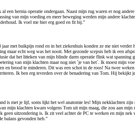
ik al een hernia operatie ondergaan. Naast mijn rug waren er nog ander
assing van mijn voeding en meer beweging werden mijn andere klachte
rhoud. Ik voel me hier erg goed en fit bij.”
 jaar met buikpijn rond en in het ziekenhuis konden ze me niet verder h
ring maar echt weg was het nooit. Met gezonde scepsis heb ik een afspr
sie dat het litteken van mijn blinde darm operatie flink wat spanning 
etering van mijn klachten maar nog niet `je van het`. Ik moest mijn vo
cten en brood te minderen. Dit was een schot in de roos! Na twee weke
rriteren. Ik ben erg tevreden over de benadering van Tom. Hij bekijkt je 
and is met je lijf, soms lijkt het wel anatomie les! Mijn nekklachten zij
aak van mijn klachten kwam volgens Tom uit mijn maag, die zou aan mij
 geen uitzondering is. Ik zit veel achter de PC te werken en mijn nek 
de balans gevonden heb.”