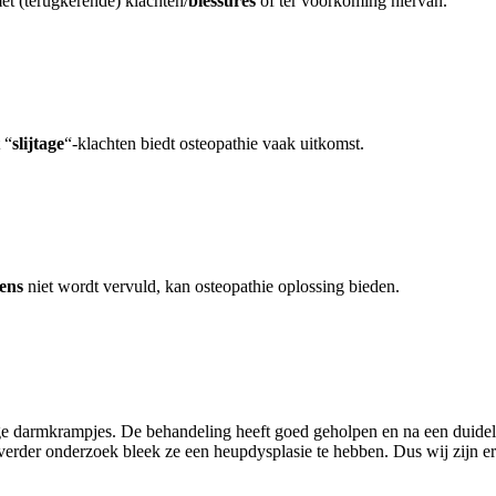
met (terugkerende) klachten/
blessures
óf ter voorkoming hiervan.
 “
slijtage
“-klachten biedt osteopathie vaak uitkomst.
ens
niet wordt vervuld, kan osteopathie oplossing bieden.
ge darmkrampjes. De behandeling heeft goed geholpen en na een duideli
 verder onderzoek bleek ze een heupdysplasie te hebben. Dus wij zijn e