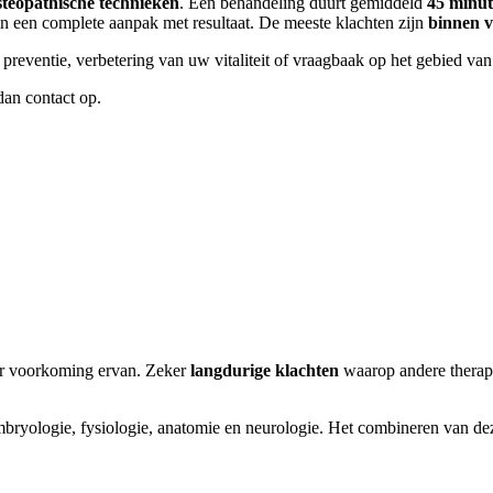
steopathische technieken
. Een behandeling duurt gemiddeld
45 minu
n een complete aanpak met resultaat. De meeste klachten zijn
binnen v
preventie, verbetering van uw vitaliteit of vraagbaak op het gebied va
an contact op.
er voorkoming ervan. Zeker
langdurige klachten
waarop andere therap
yologie, fysiologie, anatomie en neurologie. Het combineren van deze pr