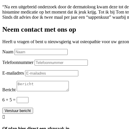
“Na een uitgebreid onderzoek door de dermatoloog kwam deze tot de co
histamine medicatie op het moment dat ik jeuk krijg. Tot ik bij Tom 
Sinds dit advies doe ik twee maal per jaar een “sappenkuur” waarbij m
Neem contact met ons op
Heeft u vragen of bent u nieuwsgierig wat osteopathie voor uw gezo
Naam
Telefoonnummer
E-mailadres
Bericht
6 + 5
=
Verstuur bericht

Of plan hier direct een afspraak in